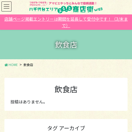
コ
ナ
ン
ビ
テ
ゲ
店舗ページ掲載エントリーは期間を延長して受付中です！（3/末ま
ン
ー
で）
ツ
シ
に
ョ
移
ン
飲食店
動
に
移
動
HOME
飲食店
飲食店
投稿はありません。
タグ アーカイブ