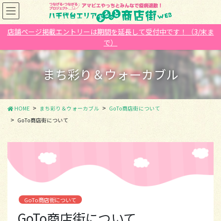
コ
ナ
ン
ビ
テ
ゲ
店舗ページ掲載エントリーは期間を延長して受付中です！（3/末ま
ン
ー
で）
ツ
シ
に
ョ
移
ン
まち彩り＆ウォーカブル
動
に
移
動
HOME
まち彩り＆ウォーカブル
GoTo商店街について
GoTo商店街について
GoTo商店街について
GoTo商店街について