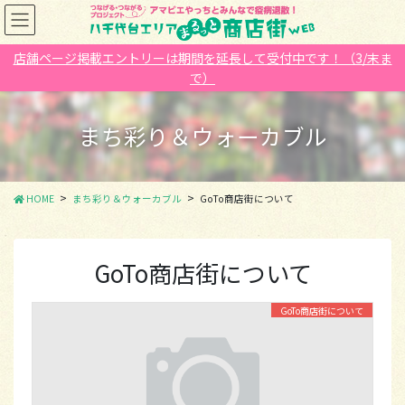
コ
ナ
ン
ビ
テ
ゲ
店舗ページ掲載エントリーは期間を延長して受付中です！（3/末ま
ン
ー
で）
ツ
シ
に
ョ
移
ン
まち彩り＆ウォーカブル
動
に
移
動
HOME
まち彩り＆ウォーカブル
GoTo商店街について
GoTo商店街について
GoTo商店街について