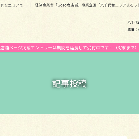
経済産業省「GoTo商店街」事業企画「八千代台エリアまるっ
千代台エリアま
八千代
主催：
店舗ページ掲載エントリーは期間を延長して受付中です！（3/末まで）
記事投稿