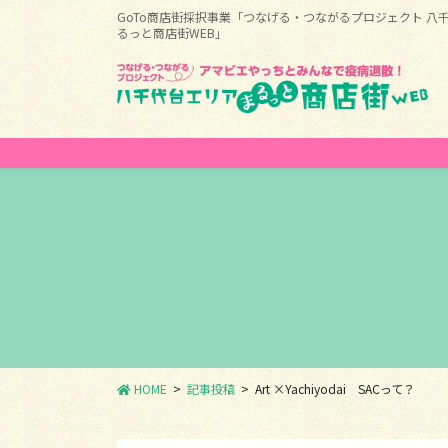
コ
ナ
GoTo商店街採択事業「つなげる・つながるプロジェクト 八
ン
ビ
るっと商店街WEB」
テ
ゲ
ン
ー
ツ
シ
に
ョ
移
ン
動
に
移
動
HOME
記事投稿
Art ×Yachiyodai SACって？