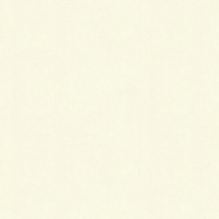
活性化に再利用するという、大学生が企画した初イベントを
開催予定です。
＞開催概要はコチラ
応募してみたい
スタッフとして参加したい
具体的な希望があればご記入ください
●ReATTA
ReATTAは八千代台の「あった」を再発見するフリーペーパ
ーで各号6000部を発行。