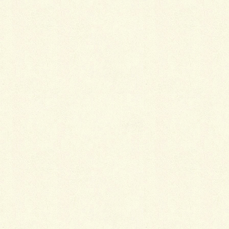
●BOOKSTREET
春と秋に西口北本通にて本の交換市（不要な本３冊と会場の
１冊が交換できるをメインとした歩行者天国のイベントを開
催しております。会場では交換市以外に飲食販売・物販・パ
フォーマンスなどのイベントも行っております。現在開催の
案内を弊社HP・FB・ReATTAなどで発信しております。直
近は5月23日（日）開催（雨天中止）です。