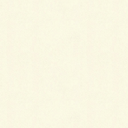
メールアドレス (必須)
GoTo商店街の効果について
※こちらは「GoTo商店街事務局」からのアンケートですの
で解答を
必須
とさせて頂きます。
●地域の魅力向上
・常連客数の向上
あり
なし
具体的なエピソードや数字があればご記入ください
こういう工夫があったら効果があったかも
他