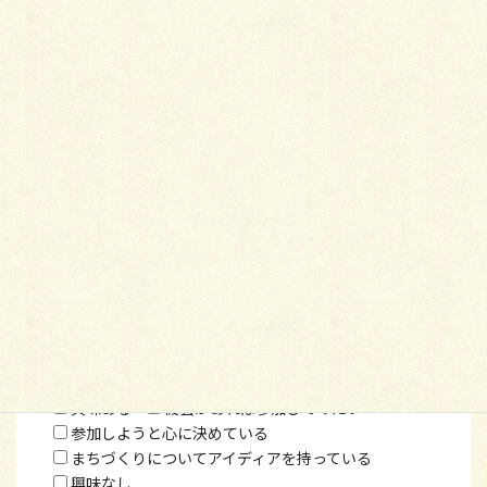
八千代台の５つの小中学校公共施設
を中心に配布しておりま
す。
＞掲載概要はコチラ
店舗広告掲載の希望（有料）
する
しない
一度話を聞いてみたい
個人・団体など地域活動やイベントなど掲載の希望
する
しない
一度話を聞いてみたい
具体的な希望があればご記入ください
こういう記事があったら読みたい
こういうところに配布されていたら掲載したい
情報提供したい
他にご意見があればお教えください。
●まちづくりについて
興味ある
機会があれば参加してみたい
参加しようと心に決めている
まちづくりについてアイディアを持っている
興味なし