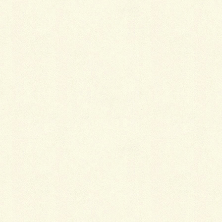
※以降は主催者「八千代台まちづくり合同会社」からのアン
ケートですので解答は任意ですが、出来る限りチェックもし
くは思いつく限りご記入ください。
●「まるっと商店街」WEBについて
今後の「八千代台まるっと商店街」WEBサイトについて当
てはまるご要望にチェックを入れてください。
店舗情報を自由に書き換えたい
有料でも
無料なら
必要ない
予約システムの導入：塾・スクール・来客など
有料でも
無料なら
必要ない
スケジュール管理システムの導入：空き情報の表示
有料でも
無料なら
必要ない
ＥＣサイト機能の導入：WEB決済・購買システム
有料でも
無料なら
必要ない
まちの情報の充実化：おまつりやイベントなど
必要
わからない
必要ない
閲覧者投稿機能：こんなお店ができた・こんな景色があった
など
必要
わからない
必要ない