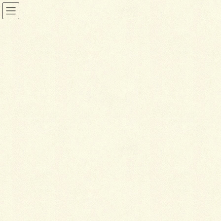
コ
ナ
ン
ビ
テ
ゲ
店舗ページ掲載エントリーは期間を延長して受付中です！（3/末ま
ン
ー
で）
ツ
シ
に
ョ
移
ン
動
に
移
動
HOME
事業者名 (必須)
回答者氏名 (必須)