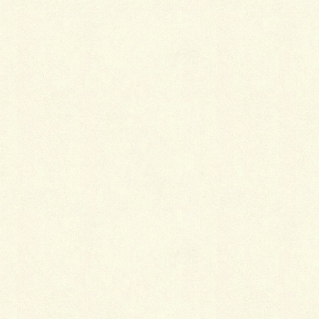
＞開催概要はコチラ
一度行ってみたい
出店してみたい
スタッフとして参加してみたい
本を寄贈したい
協賛をしたい
他何か希望があればご記入ください
●フォトコンテスト
八千代台地域の写真を6/1～30に募集、入選作品には賞状と
副賞を進呈、更に入選作品を使った商品を開発、売上を地域